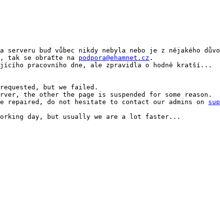
t, tak se obraťte na 
podpora@ehamnet.cz
.

be repaired, do not hesitate to contact our admins on 
sup