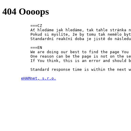
404 Oooops
	    ===CZ

	    Ať hledáme jak hledáme, tak tahle stránka na serveru buď vůbec nikdy nebyla nebo je z nějakého důvodu dočasně vypnuta.

	    Pokud si myslíte, že by tomu tak nemělo by
	    Standardní reakční doba je jistě do následujícího pracovního dne, ale zpravidla o hodně kratší...

	    ===EN

	    We are doing our best to find the page You requested, but we failed.

	    One reason can be the page is not on the server, the other the page is suspended for some reason.

	    If You think, this is an error and should 
	    Standard response time is within the next working day, but usually we are a lot faster...

eHAMnet, s.r.o.