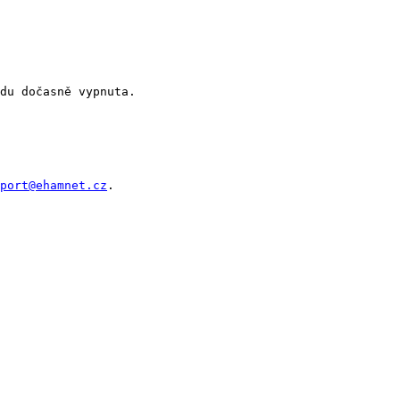
port@ehamnet.cz
.
